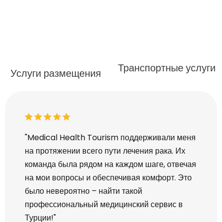
Транспортные услуги
Услуги размещения
 своей
"Medical Health Tourism поддерживали меня
"Я пое
на протяжении всего пути лечения рака. Их
для ко
 до
команда была рядом на каждом шаге, отвечая
как до
ана. Я
на мои вопросы и обеспечивая комфорт. Это
орган
было невероятно – найти такой
Я чувс
лен!"
профессиональный медицинский сервис в
благод
Турции!"