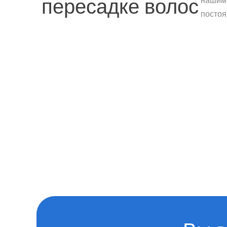
нашими
пересадке волос
постоя