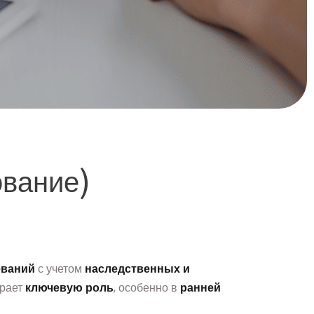
ование)
еваний
с учетом
наследственных и
грает
ключевую роль
, особенно в
ранней