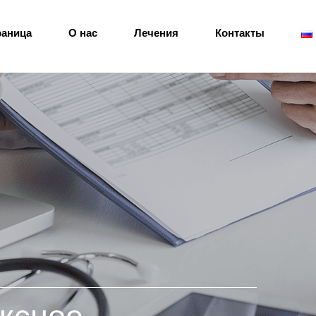
раница
О нас
Лечения
Контакты
Sign in
Sign up
Sign in
Don’t have an account?
Sign up