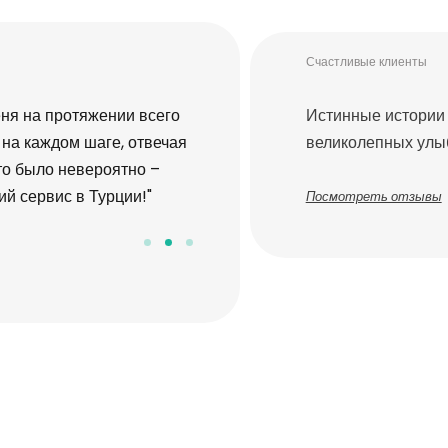
Счастливые клиенты
ня на протяжении всего
"Я поехал в Турцию с Medical H
Истинные истории 
 на каждом шаге, отвечая
процедуры. Весь процесс, как до 
великолепных улы
то было невероятно –
тщательно организован и под п
й сервис в Турции!"
себя спокойно, и действительно
Посмотреть отзывы
сервис!"
Sarah L.