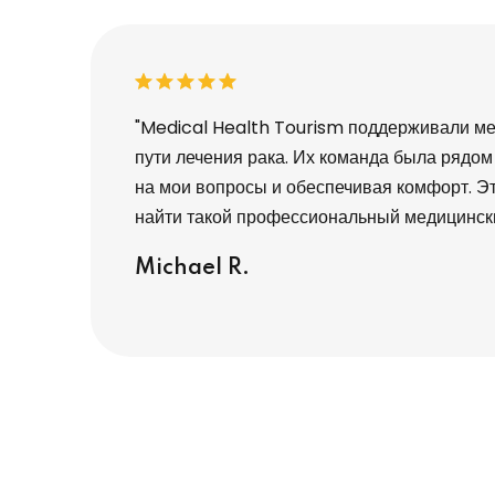
ки волос, и не
"Medical Health Tourism поддерживали ме
рта до
пути лечения рака. Их команда была рядом
вовал, что обо
на мои вопросы и обеспечивая комфорт. Э
олен!"
найти такой профессиональный медицински
Michael R.