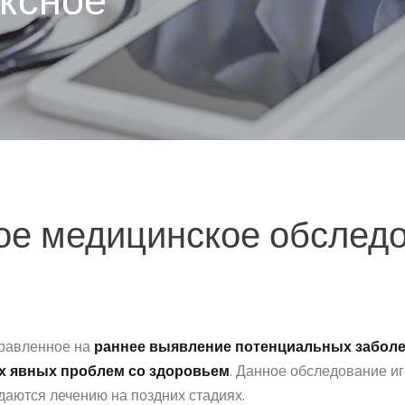
ксное
Lost your password?
Remember me
ое медицинское обслед
правленное на
раннее выявление потенциальных забол
х явных проблем со здоровьем
. Данное обследование и
ддаются лечению на поздних стадиях.