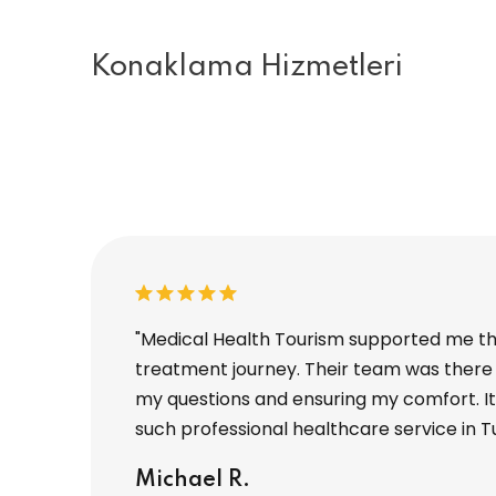
Konaklama Hizmetleri
nt, and I
"Medical Health Tourism supported me t
on to
treatment journey. Their team was there 
mpletely taken
my questions and ensuring my comfort. It 
such professional healthcare service in T
Michael R.