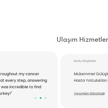
Ulaşım Hizmetler
Mutlu Müşteriler
hroughout my cancer
"I traveled to Turkey with Medi
Mükemmel Gülüşl
at every step, answering
procedure. The entire process,
Hasta Yolculukları
was incredible to find
handled with great care and at
urkey!"
ease, and I’m truly grateful for
Yorumları Görüntüle
Sarah L.