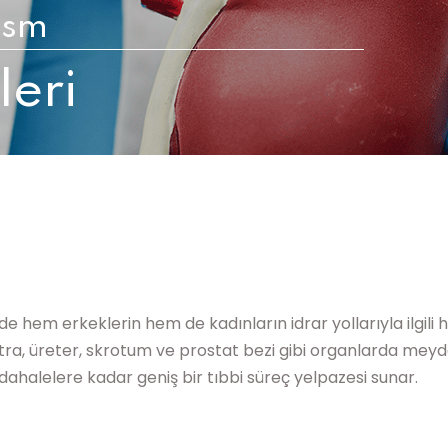
ism
Lost your password?
Remember me
leri
i
 hem erkeklerin hem de kadınların idrar yollarıyla ilgili h
etra, üreter, skrotum ve prostat bezi gibi organlarda meydana
ahalelere kadar geniş bir tıbbi süreç yelpazesi sunar.