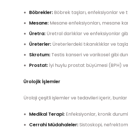
Böbrekler:
Böbrek taşları, enfeksiyonlar ve t
Mesane:
Mesane enfeksiyonları, mesane kans
Üretra:
Üretral darlıklar ve enfeksiyonlar gib
Üreterler:
Üreterlerdeki tıkanıklıklar ve taşl
Skrotum:
Testis kanseri ve varikosel gibi dur
Prostat:
İyi huylu prostat büyümesi (BPH) ve 
Ürolojik İşlemler
Üroloji çeşitli işlemler ve tedavileri içerir, bunla
Medikal Terapi:
Enfeksiyonlar, kronik durumla
Cerrahi Müdahaleler:
Sistoskopi, nefrektomi,