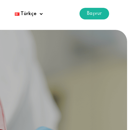
Başvur
Türkçe