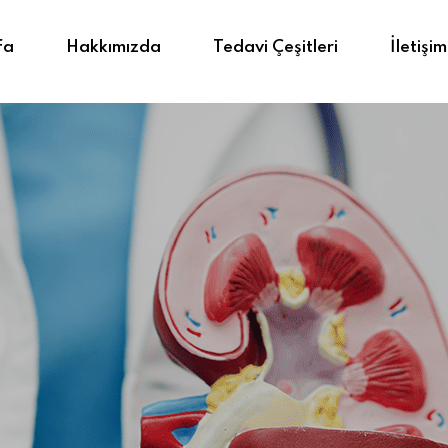
fa
Hakkımızda
Tedavi Çeşitleri
İletişim
Sign in
Sign up
Sign in
Don’t have an account?
Sign up