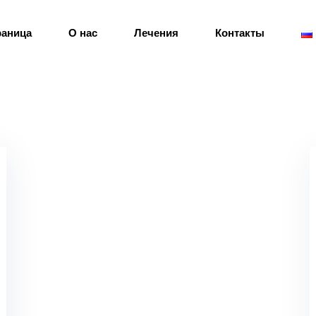
раница
О нас
Лечения
Контакты
Sign in
Sign up
Sign in
Don’t have an account?
Sign up